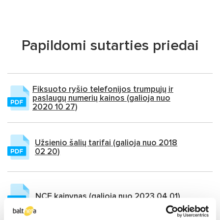
SOC (Saugumo operacijų centras)
Turinio transliavimo tinklas (CDN)
CyberLearn platforma
Papildomi sutarties priedai
Fiksuoto ryšio telefonijos trumpųjų ir
paslaugų numerių kainos
(galioja nuo
2020 10 27)
Užsienio šalių tarifai
(galioja nuo 2018
02 20)
NCE kainynas
(galioja nuo 2023 04 01)