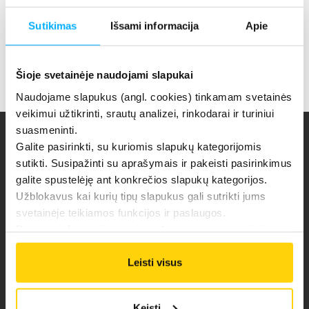
Sutikimas
Išsami informacija
Apie
Skaitmeninės veiklos atsparumo
įpareigojimai
(galioja nuo 2026 06 10)
Šioje svetainėje naudojami slapukai
Naudojame slapukus (angl. cookies) tinkamam svetainės
veikimui užtikrinti, srautų analizei, rinkodarai ir turiniui
suasmeninti.
Galite pasirinkti, su kuriomis slapukų kategorijomis
sutikti. Susipažinti su aprašymais ir pakeisti pasirinkimus
galite spustelėję ant konkrečios slapukų kategorijos.
Užblokavus kai kurių tipų slapukus gali sutrikti jums
APIE ĮMONĘ
svetainėje teikiamos funkcijos ir paslaugos.
Daugiau informacijos rasite mūsų
privatumo politikoje
.
NAUJIENOS
DUOMENŲ CENTRAS
Leisti visus
KARJERA
Keisti
ATEA