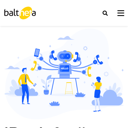
Serverių priežiūra
Virtualių serverių šifravimas
Privataus debesies nuoma
Kompiuterinių darbo vietų priežiūra
Dviejų veiksnių autentifikacija
Virtualūs dedikuoti serveriai (VDS)
Duomenų perdavimo tinklo priežiūra
Duomenų bazių nuoma (DBaaS)
BaltBox
Microsoft 365
Mobiliųjų įrenginių valdymas (MDM)
Baltnetos SIEMaaS
Kubernetes infrastruktūra
Duomenų bazių priežiūra
Slaptažodžių valdymo sprendimas
DI komunikacijos platforma Tellq Multi
RPA‘aaS
Web projektų priežiūra
Cloudflare priežiūra
DI kontaktų centras Genesys
Globali debesija
Virtualizacijos platformos priežiūra
NIS2
IP telefonija
Paslaugų valdymo vadovas (SDM)