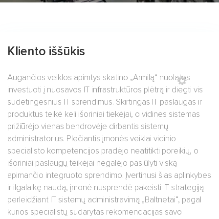
Kliento iššūkis
Augančios veiklos apimtys skatino „Armilą“ nuolatos
investuoti į nuosavos IT infrastruktūros plėtrą ir diegti vis
sudėtingesnius IT sprendimus. Skirtingas IT paslaugas ir
produktus teikė keli išoriniai tiekėjai, o vidines sistemas
prižiūrėjo vienas bendrovėje dirbantis sistemų
administratorius. Plečiantis įmonės veiklai vidinio
specialisto kompetencijos pradėjo neatitikti poreikių, o
išoriniai paslaugų teikėjai negalėjo pasiūlyti viską
apimančio integruoto sprendimo. Įvertinusi šias aplinkybes
ir ilgalaikę naudą, įmonė nusprendė pakeisti IT strategiją
perleidžiant IT sistemų administravimą „Baltnetai“, pagal
kurios specialistų sudarytas rekomendacijas savo