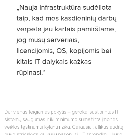
„Nauja infrastruktūra sudėliota
taip, kad mes kasdieninių darbų
verpete jau kartais pamirštame,
jog mūsų serveriais,
licencijomis, OS, kopijomis bei
kitais IT dalykais kažkas
rūpinasi.“
Dar vienas teigiamas pokytis – gerokai sustiprintas IT
sistemų saugumas ir iki minimumo sumažinta įmonės
veiklos tęstinumui kylanti rizika. Galiausiai, atlikus auditą
buvo atsisakyta kai kurių pasenusių IT sprendimų, kurie