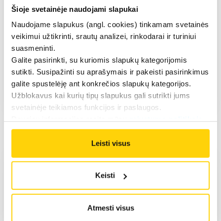
„Mokytis niekada nevėlu“ – populiari
Šioje svetainėje naudojami slapukai
motyvacinė frazė, primenanti, kad amžius
Naudojame slapukus (angl. cookies) tinkamam svetainės
ar patirtis netrukdo įgyti naujų žinių ir
veikimui užtikrinti, srautų analizei, rinkodarai ir turiniui
įgūdžių. Kartais mokymuisi užtenka
suasmeninti.
motyvacijos, o kartais tai tampa būtinybe.
Galite pasirinkti, su kuriomis slapukų kategorijomis
Daugiau
sutikti. Susipažinti su aprašymais ir pakeisti pasirinkimus
galite spustelėję ant konkrečios slapukų kategorijos.
2026.01.20
Užblokavus kai kurių tipų slapukus gali sutrikti jums
svetainėje teikiamos funkcijos ir paslaugos.
Daugiau informacijos rasite mūsų
privatumo politikoje
.
Leisti visus
Keisti
Atmesti visus