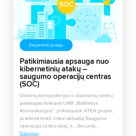
Ekspertinė įžvalga
Patikimiausia apsauga nuo
kibernetinių atakų –
saugumo operacijų centras
(SOC)
Debesų kompiuterijos ir duomenų centrų
paslaugas teikianti UAB „Baltnetos
Komunikacijos“, priklausanti ATEA grupei,
pradeda teikti rinkai aktualią Saugumo
operacijų centro (ang. k. „Security...
Daugiau