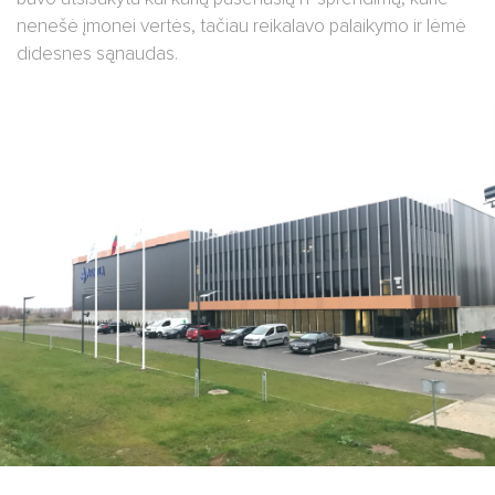
nenešė įmonei vertės, tačiau reikalavo palaikymo ir lėmė
didesnes sąnaudas.