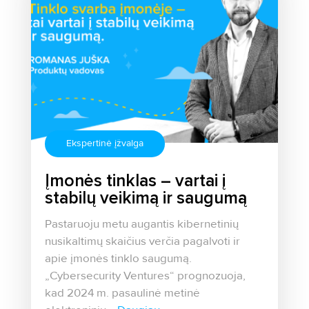
Ekspertinė įžvalga
Įmonės tinklas – vartai į
stabilų veikimą ir saugumą
Pastaruoju metu augantis kibernetinių
nusikaltimų skaičius verčia pagalvoti ir
apie įmonės tinklo saugumą.
„Cybersecurity Ventures“ prognozuoja,
kad 2024 m. pasaulinė metinė