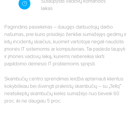
Sutaupytas vadovų komandos
laikas
Pagrindinis pasiekimas – išaugęs darbuotojų darbo
našumas, prie kurio prisidėjo ženkliai sumažėjęs gedimų ir
kitų incidentų skaičius, kuomet vartotojai negali naudotis
įmonės IT sistemomis ar kompiuteriais. Tai padeda taupyti
ir įmonės vadovų laiką, kuriems nebereikia skirti
papildomo dėmesio IT problemoms spręsti.
Skambučių centro sprendimas leidžia aptarnauti klientus
kokybiškiau bei išvengti praleistų skambučių – su „Tellq“
neatsilieptų skambučių kiekis sumažėjo nuo beveik 60
proc. iki ne daugiau 5 proc.