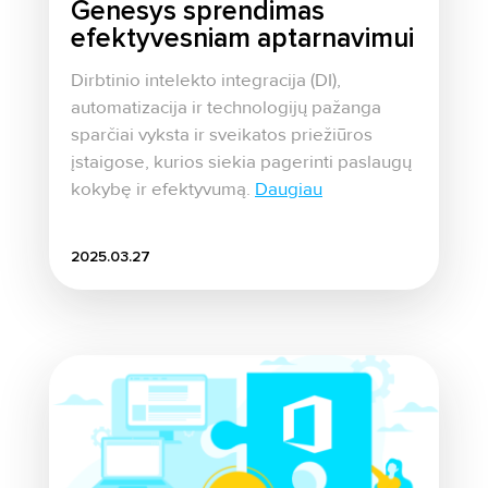
Genesys sprendimas
efektyvesniam aptarnavimui
Dirbtinio intelekto integracija (DI),
automatizacija ir technologijų pažanga
sparčiai vyksta ir sveikatos priežiūros
įstaigose, kurios siekia pagerinti paslaugų
kokybę ir efektyvumą.
Daugiau
2025.03.27