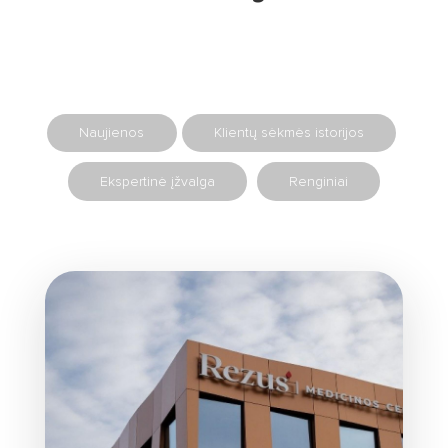
Naujienos
Klientų sėkmės istorijos
Ekspertinė įžvalga
Renginiai