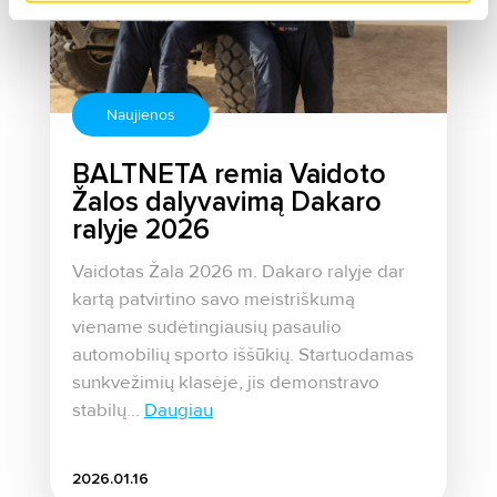
Naujienos
BALTNETA remia Vaidoto
Žalos dalyvavimą Dakaro
ralyje 2026
Vaidotas Žala 2026 m. Dakaro ralyje dar
kartą patvirtino savo meistriškumą
viename sudėtingiausių pasaulio
automobilių sporto iššūkių. Startuodamas
sunkvežimių klasėje, jis demonstravo
stabilų...
Daugiau
2026.01.16