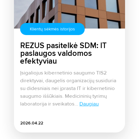
Klientų sėkmės istorijos
REZUS pasitelkė SDM: IT
paslaugos valdomos
efektyviau
Įsigaliojus kibernetinio saugumo TIS2
direktyvai, daugelis organizacijų susiduria
su didesniais nei įprasta IT ir kibernetinio
saugumo iššūkiais. Medicininių tyrimų
laboratorija ir sveikatos...
Daugiau
2026.04.22