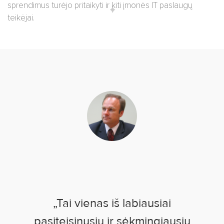
sprendimus turėjo pritaikyti ir kiti įmonės IT paslaugų
teikėjai.
„Tai vienas iš labiausiai
pasiteisinusių ir sėkmingiausių