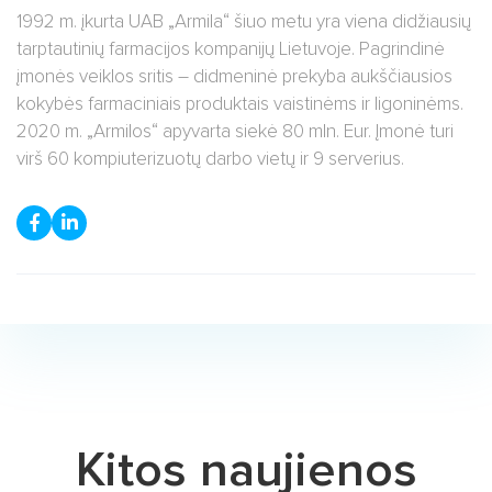
1992 m. įkurta UAB „Armila“ šiuo metu yra viena didžiausių
tarptautinių farmacijos kompanijų Lietuvoje. Pagrindinė
įmonės veiklos sritis – didmeninė prekyba aukščiausios
kokybės farmaciniais produktais vaistinėms ir ligoninėms.
2020 m. „Armilos“ apyvarta siekė 80 mln. Eur. Įmonė turi
virš 60 kompiuterizuotų darbo vietų ir 9 serverius.
Kitos naujienos