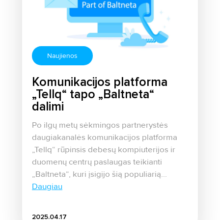
Naujienos
Komunikacijos platforma
„Tellq“ tapo „Baltneta“
dalimi
Po ilgų metų sėkmingos partnerystės
daugiakanalės komunikacijos platforma
„Tellq“ rūpinsis debesų kompiuterijos ir
duomenų centrų paslaugas teikianti
„Baltneta“, kuri įsigijo šią populiarią...
Daugiau
2025.04.17