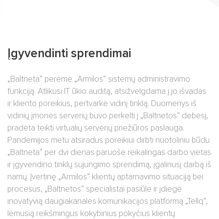
Įgyvendinti sprendimai
„Baltneta“ perėmė „Armilos“ sistemų administravimo
funkciją. Atlikusi IT ūkio auditą, atsižvelgdama į jo išvadas
ir kliento poreikius, pertvarkė vidinį tinklą. Duomenys iš
vidinių įmonės serverių buvo perkelti į „Baltnetos“ debesį,
pradėta teikti virtualių serverių priežiūros paslauga.
Pandemijos metu atsiradus poreikiui dirbti nuotoliniu būdu
„Baltneta“ per dvi dienas paruošė reikalingas darbo vietas
ir įgyvendino tinklų sujungimo sprendimą, įgalinusį darbą iš
namų. Įvertinę „Armilos“ klientų aptarnavimo situaciją bei
procesus, „Baltnetos“ specialistai pasiūlė ir įdiegė
inovatyvią daugiakanalės komunikacijos platformą „Tellq“,
lėmusią reikšmingus kokybinius pokyčius klientų