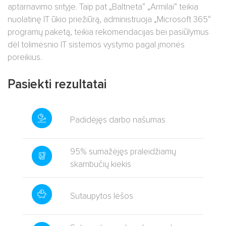
aptarnavimo srityje. Taip pat „Baltneta“ „Armilai“ teikia
nuolatinę IT ūkio priežiūrą, administruoja „Microsoft 365“
programų paketą, teikia rekomendacijas bei pasiūlymus
dėl tolimesnio IT sistemos vystymo pagal įmonės
poreikius.
Pasiekti rezultatai
Padidėjęs darbo našumas
95% sumažėjęs praleidžiamų
skambučių kiekis
Sutaupytos lėšos