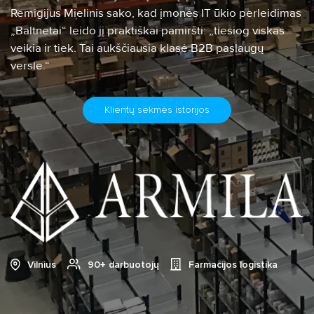
SOC (Saugumo operacijų centras)
Remigijus Mielinis sako, kad įmonės IT ūkio perleidimas
Turinio transliavimo tinklas (CDN)
„Baltnetai“ leido jį praktiškai pamiršti: „tiesiog viskas
veikia ir tiek. Tai aukščiausia klasė B2B paslaugų
CyberLearn platforma
versle.“
Klientų sėkmės istorijos
Vilnius
90+ darbuotojų
Farmacijos logistika