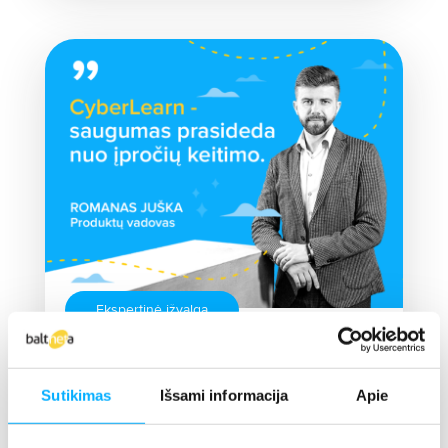
Ekspertinė įžvalga
„CyberLearn“ – kai
kibernetinis saugumas
Sutikimas
Išsami informacija
Apie
tampa įpročiu