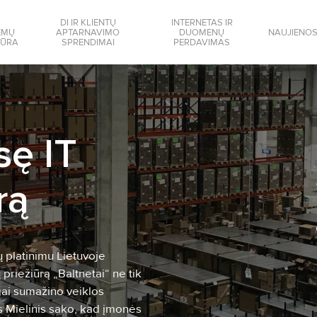
DI IR KLIENTŲ
INTERNETAS IR
EMŲ
APTARNAVIMO
DUOMENŲ
NAUJIENO
IŪRA
SPRENDIMAI
PERDAVIMAS
sę IT
rą
ų platinimu Lietuvoje
 priežiūrą „Baltnetai“ ne tik
gai sumažino veiklos
s Mielinis sako, kad įmonės