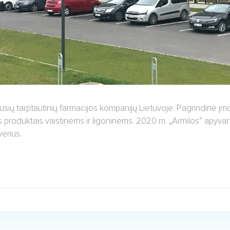
usių tarptautinių farmacijos kompanijų Lietuvoje. Pagrindinė įmo
roduktais vaistinėms ir ligoninėms. 2020 m. „Armilos“ apyvart
verius.