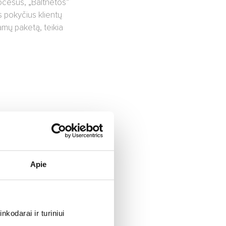
rocesus, „Baltnetos“
s pokyčius klientų
ramų paketą, teikia
mbučių kiekis
Apie
kodarai ir turiniui
ikas