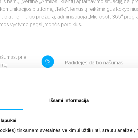
 iš namų. Įvertinę „Armilos“ klientų aptarnavimo situaciją bei p
s komunikacijos platformą „Tellq“, lėmusią reikšmingus kokybiniu
a nuolatinę IT ūkio priežiūrą, administruoja „Microsoft 365“ prog
emos vystymo pagal įmonės poreikius.
ašumas, prie
Padidėjęs darbo našumas
entų
 sistemomis
aiką,
95% sumažėjęs praleidžiamų ska
lemoms
Išsami informacija
Sutaupytos lėšos
tus
q“
slapukai
proc. iki ne
kies) tinkamam svetainės veikimui užtikrinti, srautų analizei, rin
Sutaupytas vadovų komandos la