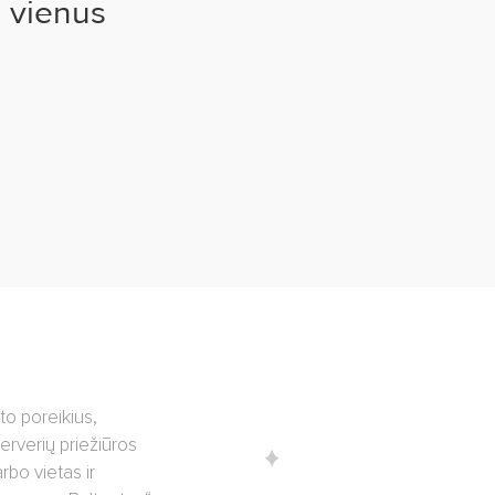
 vienus
to poreikius,
serverių priežiūros
rbo vietas ir