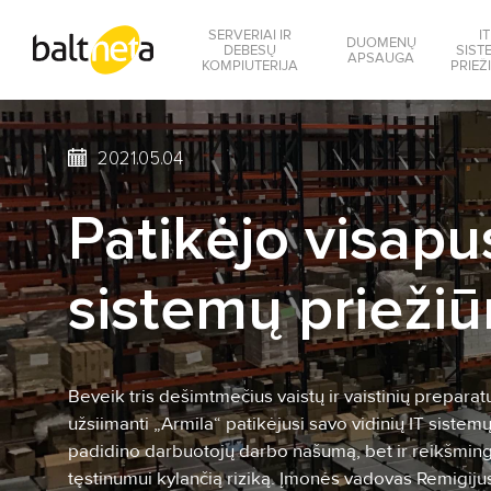
SERVERIAI IR
IT
DUOMENŲ
DEBESŲ
SIST
APSAUGA
KOMPIUTERIJA
PRIEŽ
2021.05.04
Patikėjo visapu
sistemų priežiū
Beveik tris dešimtmečius vaistų ir vaistinių preparat
užsiimanti „Armila“ patikėjusi savo vidinių IT sistemų
padidino darbuotojų darbo našumą, bet ir reikšmin
tęstinumui kylančią riziką. Įmonės vadovas Remigiju