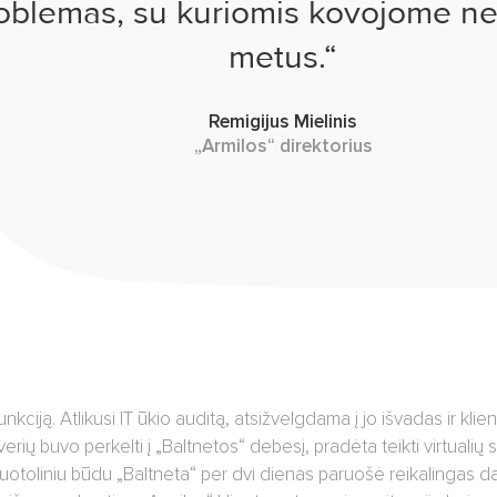
oblemas, su kuriomis kovojome ne
metus
.“
Remigijus Mielinis
„Armilos“ direktorius
iją. Atlikusi IT ūkio auditą, atsižvelgdama į jo išvadas ir klien
erių buvo perkelti į „Baltnetos“ debesį, pradėta teikti virtualių 
uotoliniu būdu „Baltneta“ per dvi dienas paruošė reikalingas da