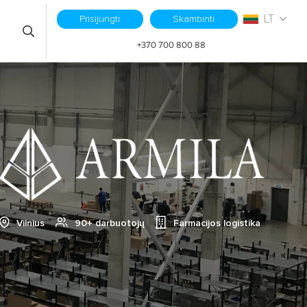
LT
Prisijungti
Skambinti
S
+370 700 800 88
Vilnius
90+ darbuotojų
Farmacijos logistika