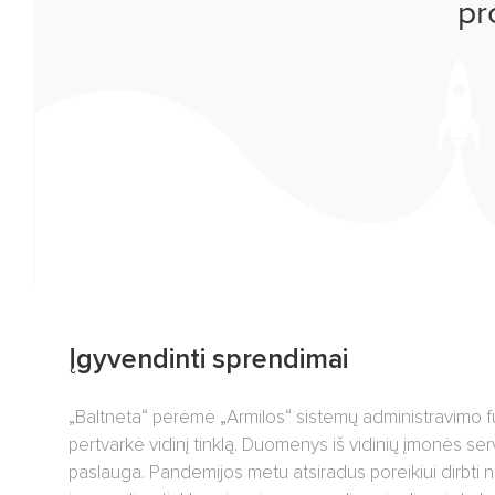
pr
Įgyvendinti sprendimai
„Baltneta“ perėmė „Armilos“ sistemų administravimo funkc
pertvarkė vidinį tinklą. Duomenys iš vidinių įmonės serv
paslauga. Pandemijos metu atsiradus poreikiui dirbti n