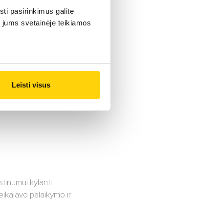
sti pasirinkimus galite
i jums svetainėje teikiamos
Leisti visus
tinumui kylanti
reikalavo palaikymo ir