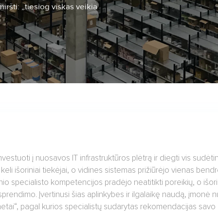
iršti: „tiesiog viskas veikia
estuoti į nuosavos IT infrastruktūros plėtrą ir diegti vis sudėti
eli išoriniai tiekėjai, o vidines sistemas prižiūrėjo vienas bend
nio specialisto kompetencijos pradėjo neatitikti poreikių, o išor
sprendimo. Įvertinusi šias aplinkybes ir ilgalaikę naudą, įmonė 
tnetai“, pagal kurios specialistų sudarytas rekomendacijas sav