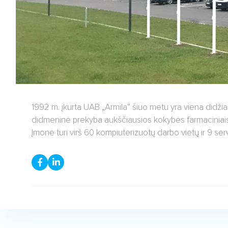
1992 m. įkurta UAB „Armila“ šiuo metu yra viena didžia
didmeninė prekyba aukščiausios kokybės farmaciniais p
Įmonė turi virš 60 kompiuterizuotų darbo vietų ir 9 ser