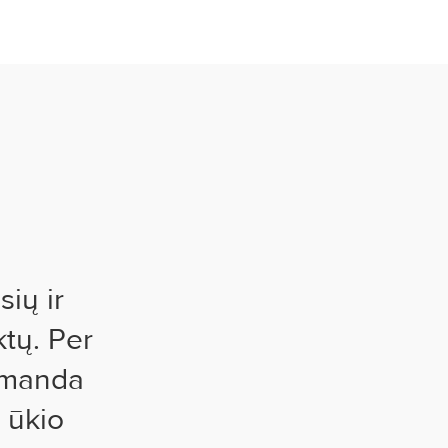
sių ir
tų. Per
komanda
 ūkio