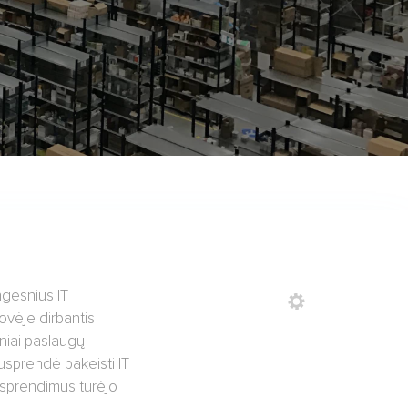
ngesnius IT
rovėje dirbantis
iniai paslaugų
nusprendė pakeisti IT
o sprendimus turėjo