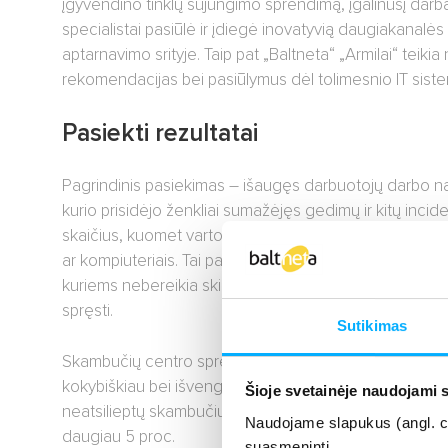
įgyvendino tinklų sujungimo sprendimą, įgalinusį darbą
specialistai pasiūlė ir įdiegė inovatyvią daugiakanalė
aptarnavimo srityje. Taip pat „Baltneta“ „Armilai“ teiki
rekomendacijas bei pasiūlymus dėl tolimesnio IT sist
Pasiekti rezultatai
Pagrindinis pasiekimas – išaugęs darbuotojų darbo n
kurio prisidėjo ženkliai sumažėjęs gedimų ir kitų incid
skaičius, kuomet vartotojai negali naudotis įmonės IT
ar kompiuteriais. Tai padeda taupyti ir įmonės vadovų l
kuriems nebereikia skirti papildomo dėmesio IT prob
spręsti.
Sutikimas
Skambučių centro sprendimas leidžia aptarnauti klien
kokybiškiau bei išvengti praleistų skambučių – su „Tell
Šioje svetainėje naudojami 
neatsilieptų skambučių kiekis sumažėjo nuo beveik 60 
Naudojame slapukus (angl. coo
daugiau 5 proc.
suasmeninti.