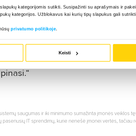
 slapukų kategorijomis sutikti. Susipažinti su aprašymais ir pakei
pukų kategorijos. Užblokavus kai kurių tipų slapukus gali sutrikt
 mūsų
privatumo politikoje
.
liota taip, kad mes
 jau kartais pamirštame,
Keisti
cijomis, OS, kopijomis bei
pinasi.“
T sistemų saugumas ir iki minimumo sumažinta įmonės veiklos tęs
kurių pasenusių IT sprendimų, kurie nenešė įmonei vertės, tačiau 