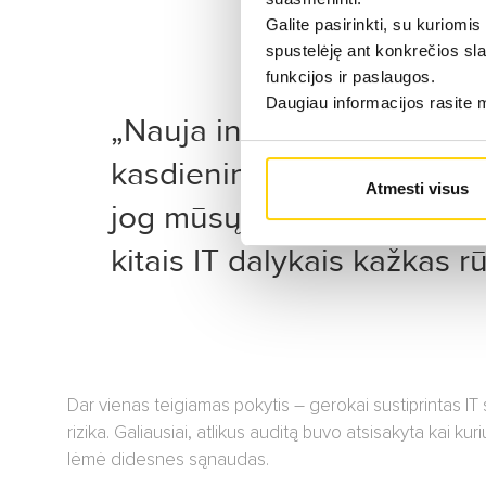
Galite pasirinkti, su kuriomis
spustelėję ant konkrečios sla
funkcijos ir paslaugos.
Daugiau informacijos rasite
„Nauja infrastruktūra sudė
kasdieninių darbų verpete
Atmesti visus
jog mūsų serveriais, licen
kitais IT dalykais kažkas rū
Dar vienas teigiamas pokytis – gerokai sustiprintas I
rizika. Galiausiai, atlikus auditą buvo atsisakyta kai 
lėmė didesnes sąnaudas.