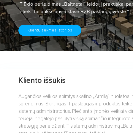
IT ūkio perleidimas „Baltnetai“ leido jį praktiškai pam
ir tiek. Tai aukščiausia klasė B2B paslaugų versle.“
Klientų sėkmės istorijos
Kliento iššūkis
Augančios veiklos apimtys skatino „Armilą“ nuolatos inv
sprendimus. Skirtingas IT paslaugas ir produktus teikė k
sistemų administratorius. Plečiantis įmonės veiklai vidi
teikėjai negalėjo pasiūlyti viską apimančio integruoto 
strategiją perleidžiant IT sistemų administravimą „Bal