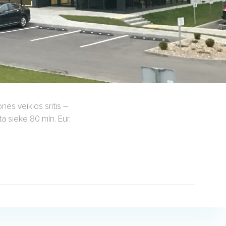
nės veiklos sritis –
a siekė 80 mln. Eur.