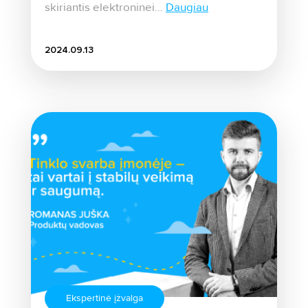
skiriantis elektroninei...
Daugiau
2024.09.13
Ekspertinė įžvalga