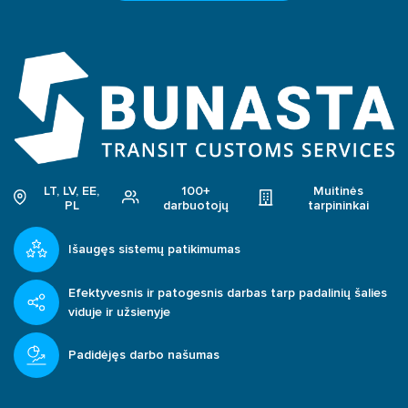
SOC (Saugumo operacijų centras)
Turinio transliavimo tinklas (CDN)
CyberLearn platforma
LT, LV, EE,
100+
Muitinės
PL
darbuotojų
tarpininkai
Išaugęs sistemų patikimumas
Efektyvesnis ir patogesnis darbas tarp padalinių šalies
viduje ir užsienyje
Padidėjęs darbo našumas