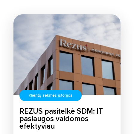
Klientų sėkmės istorijos
REZUS pasitelkė SDM: IT
paslaugos valdomos
efektyviau