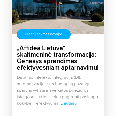
Klientų sėkmės istorijos
„Affidea Lietuva“
skaitmeninė transformacija:
Genesys sprendimas
efektyvesniam aptarnavimui
Dirbtinio intelekto integracija (DI),
automatizacija ir technologijų pažanga
sparčiai vyksta ir sveikatos priežiūros
įstaigose, kurios siekia pagerinti paslaugų
kokybę ir efektyvumą.
Daugiau