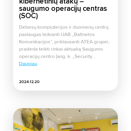
kibernetinių atakų –
saugumo operacijų centras
(SOC)
Debesų kompiuterijos ir duomenų centrų
paslaugas teikianti UAB „Baltnetos
Komunikacijos“, priklausanti ATEA grupei,
pradeda teikti rinkai aktualią Saugumo
operacijų centro (ang. k. „Security...
Daugiau
2024.12.20