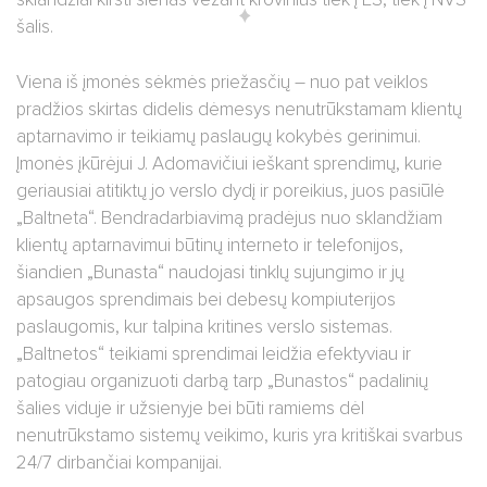
šalis.
Viena iš įmonės sėkmės priežasčių – nuo pat veiklos
pradžios skirtas didelis dėmesys nenutrūkstamam klientų
aptarnavimo ir teikiamų paslaugų kokybės gerinimui.
Įmonės įkūrėjui J. Adomavičiui ieškant sprendimų, kurie
geriausiai atitiktų jo verslo dydį ir poreikius, juos pasiūlė
„Baltneta“. Bendradarbiavimą pradėjus nuo sklandžiam
klientų aptarnavimui būtinų interneto ir telefonijos,
šiandien „Bunasta“ naudojasi tinklų sujungimo ir jų
apsaugos sprendimais bei debesų kompiuterijos
paslaugomis, kur talpina kritines verslo sistemas.
„Baltnetos“ teikiami sprendimai leidžia efektyviau ir
patogiau organizuoti darbą tarp „Bunastos“ padalinių
šalies viduje ir užsienyje bei būti ramiems dėl
nenutrūkstamo sistemų veikimo, kuris yra kritiškai svarbus
24/7 dirbančiai kompanijai.