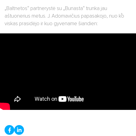
„Baltnetos“ partnerystė su „Bunasta“ trunka jau
aštuonerius metus. J. Adomavičius papasakojo, nuo ko
viskas prasidėjo ir kuo gyvename šiandien: