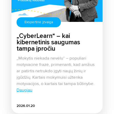
Ekspertinė įžvalga
„CyberLearn“ – kai
kibernetinis saugumas
tampa įpročiu
„Mokytis niekada nevėlu“ – populiari
motyvacinė frazė, primenanti, kad amžius
ar patirtis netrukdo įgyti naujų žinių ir
įgūdžių. Kartais mokymuisi užtenka
motyvacijos, o kartais tai tampa būtinybe.
Daugiau
2026.01.20