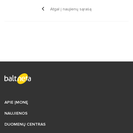
Atgal į naujienų sąrašą
APIE ĮMONĘ
NAUJIENOS
DUOMENŲ CENTRAS