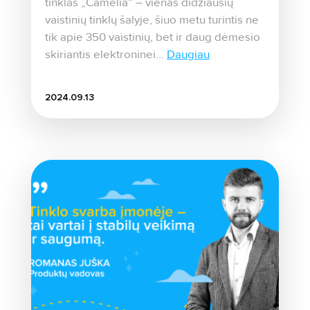
tinklas „Camelia“ – vienas didžiausių
vaistinių tinklų šalyje, šiuo metu turintis ne
tik apie 350 vaistinių, bet ir daug dėmesio
skiriantis elektroninei...
Daugiau
2024.09.13