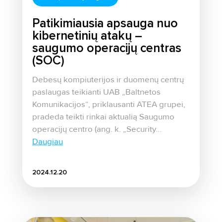
Patikimiausia apsauga nuo
kibernetinių atakų –
saugumo operacijų centras
(SOC)
Debesų kompiuterijos ir duomenų centrų
paslaugas teikianti UAB „Baltnetos
Komunikacijos“, priklausanti ATEA grupei,
pradeda teikti rinkai aktualią Saugumo
operacijų centro (ang. k. „Security...
Daugiau
2024.12.20