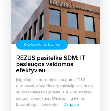
Klientų sėkmės istorijos
REZUS pasitelkė SDM: IT
paslaugos valdomos
efektyviau
Įsigaliojus kibernetinio saugumo TIS2
direktyvai, daugelis organizacijų susiduria
su didesniais nei įprasta IT ir kibernetinio
saugumo iššūkiais. Medicininių tyrimų
laboratorija ir sveikatos...
Daugiau