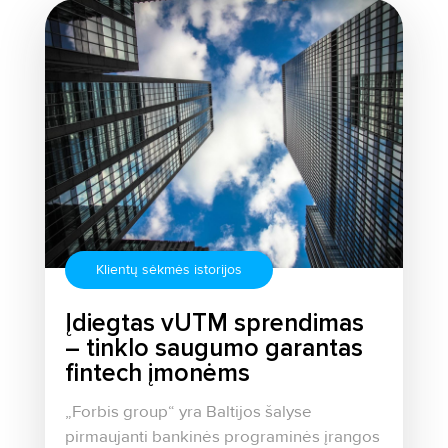
Klientų sėkmės istorijos
Įdiegtas vUTM sprendimas
– tinklo saugumo garantas
fintech įmonėms
„Forbis group“ yra Baltijos šalyse
pirmaujanti bankinės programinės įrangos