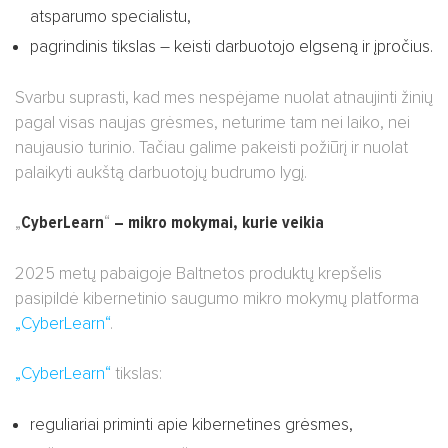
atsparumo specialistu,
pagrindinis tikslas – keisti darbuotojo elgseną ir įpročius.
Svarbu suprasti, kad mes nespėjame nuolat atnaujinti žinių
pagal visas naujas grėsmes, neturime tam nei laiko, nei
naujausio turinio. Tačiau galime pakeisti požiūrį ir nuolat
palaikyti aukštą darbuotojų budrumo lygį.
„
CyberLearn
“
– mikro mokymai, kurie veikia
2025 metų pabaigoje Baltnetos produktų krepšelis
pasipildė kibernetinio saugumo mikro mokymų platforma
„CyberLearn“
.
„CyberLearn“
tikslas:
reguliariai priminti apie kibernetines grėsmes,