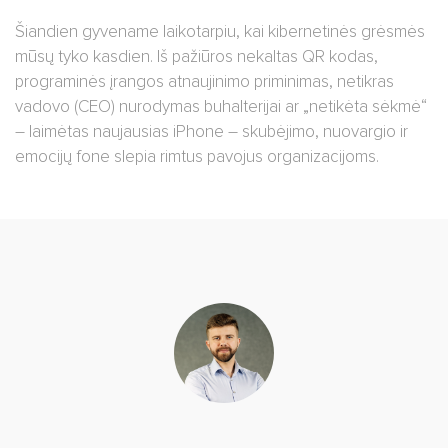
Šiandien gyvename laikotarpiu, kai kibernetinės grėsmės
mūsų tyko kasdien. Iš pažiūros nekaltas QR kodas,
programinės įrangos atnaujinimo priminimas, netikras
vadovo (CEO) nurodymas buhalterijai ar „netikėta sėkmė“
– laimėtas naujausias iPhone – skubėjimo, nuovargio ir
emocijų fone slepia rimtus pavojus organizacijoms.