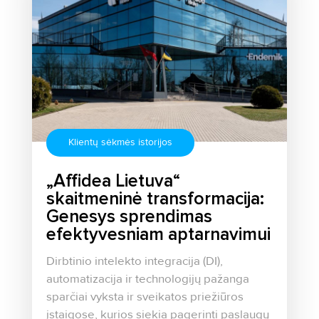
Klientų sėkmės istorijos
„Affidea Lietuva“
skaitmeninė transformacija:
Genesys sprendimas
efektyvesniam aptarnavimui
Dirbtinio intelekto integracija (DI),
automatizacija ir technologijų pažanga
sparčiai vyksta ir sveikatos priežiūros
įstaigose, kurios siekia pagerinti paslaugų