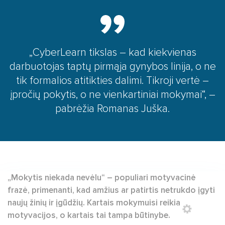
SOC (Saugumo operacijų centras)
Turinio transliavimo tinklas (CDN)
CyberLearn platforma
„CyberLearn tikslas – kad kiekvienas
darbuotojas taptų pirmąja gynybos linija, o ne
tik formalios atitikties dalimi. Tikroji vertė –
įpročių pokytis, o ne vienkartiniai mokymai“, –
pabrėžia Romanas Juška.
„Mokytis niekada nevėlu“ – populiari motyvacinė
frazė, primenanti, kad amžius ar patirtis netrukdo įgyti
naujų žinių ir įgūdžių. Kartais mokymuisi reikia
motyvacijos, o kartais tai tampa būtinybe.