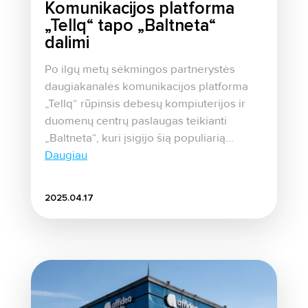
Komunikacijos platforma
„Tellq“ tapo „Baltneta“
dalimi
Po ilgų metų sėkmingos partnerystės
daugiakanalės komunikacijos platforma
„Tellq“ rūpinsis debesų kompiuterijos ir
duomenų centrų paslaugas teikianti
„Baltneta“, kuri įsigijo šią populiarią...
Daugiau
2025.04.17