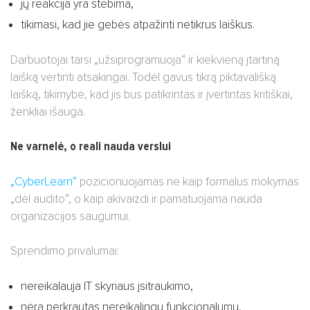
jų reakcija yra stebima,
tikimasi, kad jie gebės atpažinti netikrus laiškus.
Darbuotojai tarsi „užsiprogramuoja“ ir kiekvieną įtartiną
laišką vertinti atsakingai. Todėl gavus tikrą piktavališką
laišką, tikimybė, kad jis bus patikrintas ir įvertintas kritiškai,
ženkliai išauga.
Ne varnelė, o reali nauda verslui
„CyberLearn“
pozicionuojamas ne kaip formalus mokymas
„dėl audito“, o kaip akivaizdi ir pamatuojama nauda
organizacijos saugumui.
Sprendimo privalumai:
nereikalauja IT skyriaus įsitraukimo,
nėra perkrautas nereikalingu funkcionalumu,