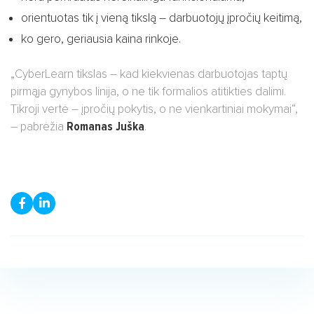
orientuotas tik į vieną tikslą – darbuotojų įpročių keitimą,
ko gero, geriausia kaina rinkoje.
„CyberLearn tikslas – kad kiekvienas darbuotojas taptų
pirmąja gynybos linija, o ne tik formalios atitikties dalimi.
Tikroji vertė – įpročių pokytis, o ne vienkartiniai mokymai“,
– pabrėžia
Romanas Juška
.