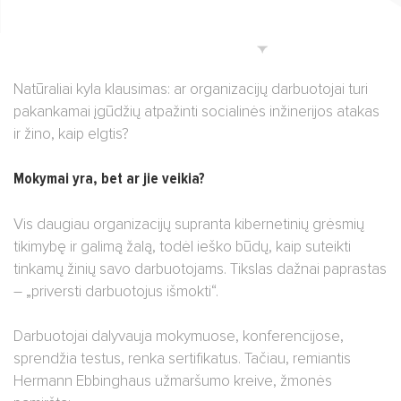
Natūraliai kyla klausimas: ar organizacijų darbuotojai turi
pakankamai įgūdžių atpažinti socialinės inžinerijos atakas
ir žino, kaip elgtis?
Mokymai yra, bet ar jie veikia?
Vis daugiau organizacijų supranta kibernetinių grėsmių
tikimybę ir galimą žalą, todėl ieško būdų, kaip suteikti
tinkamų žinių savo darbuotojams. Tikslas dažnai paprastas
– „priversti darbuotojus išmokti“.
Darbuotojai dalyvauja mokymuose, konferencijose,
sprendžia testus, renka sertifikatus. Tačiau, remiantis
Hermann Ebbinghaus užmaršumo kreive, žmonės