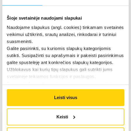
BALTNETA remia Vaidoto
Žalos dalyvavimą Dakaro
ralyje 2026
Šioje svetainėje naudojami slapukai
Vaidotas Žala 2026 m. Dakaro ralyje dar
Naudojame slapukus (angl. cookies) tinkamam svetainės
kartą patvirtino savo meistriškumą
veikimui užtikrinti, srautų analizei, rinkodarai ir turiniui
viename sudėtingiausių pasaulio
suasmeninti.
automobilių sporto iššūkių. Startuodamas
Galite pasirinkti, su kuriomis slapukų kategorijomis
sunkvežimių klasėje, jis demonstravo
sutikti. Susipažinti su aprašymais ir pakeisti pasirinkimus
galite spustelėję ant konkrečios slapukų kategorijos.
stabilų...
Daugiau
Užblokavus kai kurių tipų slapukus gali sutrikti jums
svetainėje teikiamos funkcijos ir paslaugos.
2026.01.16
Daugiau informacijos rasite mūsų
privatumo politikoje
.
Leisti visus
Keisti