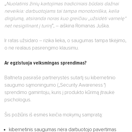
„
Nuolatinis žinių kartojimas tradiciniais būdais dažnai
neveikia: darbuotojams tai tampa monotoniška, kelia
dirglumą, atsiranda noras kuo greičiau „užsidėti varnelę“
net nesigilinant į turinį
“, – aiškina Romanas Juška.
Ir ratas užsidaro – rizika lieka, o saugumas tampa tikėjimo,
o ne realaus pasirengimo klausimu.
Ar egzistuoja veiksmingas sprendimas?
Baltneta pasirašė partnerystės sutartį su kibernetinio
saugumo sąmoningumo (
„
Security Awareness
“
)
sprendimo gamintoju, kuris į produkto kūrimą įtraukė
psichologus.
Šis požiūris iš esmės keičia mokymų sampratą:
kibernetinis saugumas nėra darbuotojo pavertimas