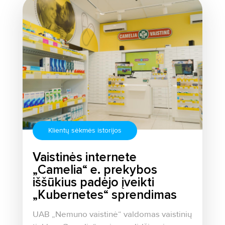
Klientų sėkmės istorijos
Vaistinės internete
„Camelia“ e. prekybos
iššūkius padėjo įveikti
„Kubernetes“ sprendimas
UAB „Nemuno vaistinė“ valdomas vaistinių