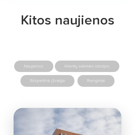
Kitos naujienos
Naujienos
Klientų sėkmės istorijos
Ekspertinė įžvalga
Renginiai