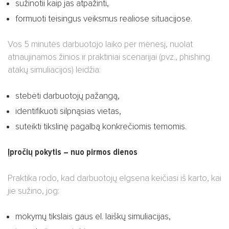
sužinotii kaip jas atpažinti,
formuoti teisingus veiksmus realiose situacijose.
Vos 5 minutės darbuotojo laiko per mėnesį, nuolat
atnaujinamos žinios ir praktiniai scenarijai (pvz., phishing
atakų simuliacijos) leidžia:
stebėti darbuotojų pažangą,
identifikuoti silpnąsias vietas,
suteikti tikslinę pagalbą konkrečiomis temomis.
Įpročių pokytis – nuo pirmos dienos
Praktika rodo, kad darbuotojų elgsena keičiasi iš karto, kai
jie sužino, jog:
mokymų tikslais gaus el. laiškų simuliacijas,