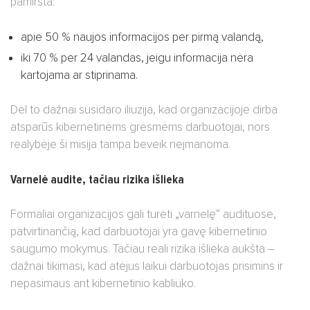
pamiršta:
apie 50 % naujos informacijos per pirmą valandą,
iki 70 % per 24 valandas, jeigu informacija nėra
kartojama ar stiprinama.
Dėl to dažnai susidaro iliuzija, kad organizacijoje dirba
atsparūs kibernetinėms grėsmėms darbuotojai, nors
realybėje ši misija tampa beveik neįmanoma.
Varnelė audite, tačiau rizika išlieka
Formaliai organizacijos gali turėti „varnelę“ audituose,
patvirtinančią, kad darbuotojai yra gavę kibernetinio
saugumo mokymus. Tačiau reali rizika išlieka aukšta –
dažnai tikimasi, kad atėjus laikui darbuotojas prisimins ir
nepasimaus ant kibernetinio kabliuko.