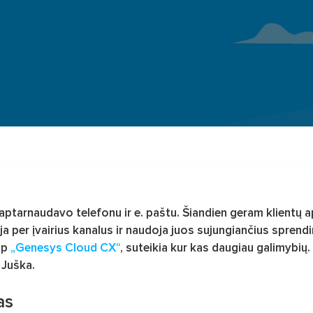
s aptarnaudavo telefonu ir e. paštu. Šiandien geram klientų 
ja per įvairius kanalus ir naudoja juos sujungiančius sprend
ip
„Genesys Cloud CX“
, suteikia kur kas daugiau galimybių. 
Juška.
as