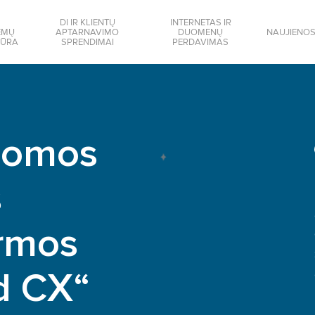
DI IR KLIENTŲ
INTERNETAS IR
EMŲ
APTARNAVIMO
DUOMENŲ
NAUJIENO
IŪRA
SPRENDIMAI
PERDAVIMAS
ūlomos
s
ormos
d CX“