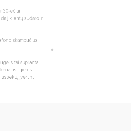
r 30-ečiai
alį klientų sudaro ir
elefono skambučius,
ugelis tai supranta
 kanalus ir jiems
 aspektų įvertinti