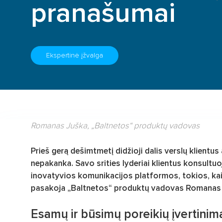
pranašumai
Ekspertinė įžvalga
Romanas Juška, „Baltnetos“ produktų vadovas
Prieš gerą dešimtmetį didžioji dalis verslų klientu
nepakanka. Savo srities lyderiai klientus konsultuo
inovatyvios komunikacijos platformos, tokios, ka
pasakoja „Baltnetos“ produktų vadovas Romanas 
Esamų ir būsimų poreikių įvertinim