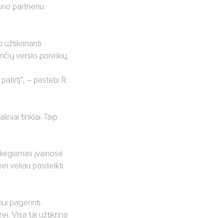
urio partneriu
 užtikrinanti
nčių verslo poreikių.
patirtį“, – pastebi R.
niai tinklai. Taip
 diegiamas įvairiose
i vėliau pasitelkti
ui pagerinti.
. Visa tai užtikrina