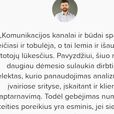
„Komunikacijos kanalai ir būdai sp
ičiasi ir tobulėja, o tai lemia ir iš
totojų lūkesčius. Pavyzdžiui, šiuo 
daugiau dėmesio sulaukia dirbti
elektas, kurio panaudojimas anali
įvairiose srityse, įskaitant ir klie
aptarnavimą. Todėl gebėjimas num
teities poreikius yra esminis, jei s