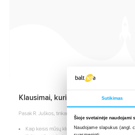
Klausimai, kuriuos verslui reikia už
Sutikimas
Pasak R. Juškos, tinkamai įvertinti komunikacijos platfor
Šioje svetainėje naudojami 
Naudojame slapukus (angl. coo
Kaip keisis mūsų kliento profilis? Kas bus mūsų klien
suasmeninti.