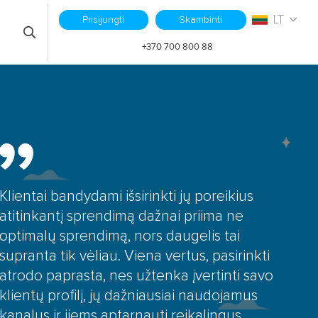
LT
Prisijungti
Skambinti
S
+370 700 800 88
Klientai bandydami išsirinkti jų poreikius
atitinkantį sprendimą dažnai priima ne
optimalų sprendimą, nors daugelis tai
supranta tik vėliau. Viena vertus, pasirinkti
atrodo paprasta, nes užtenka įvertinti savo
klientų profilį, jų dažniausiai naudojamus
kanalus ir jiems aptarnauti reikalingus