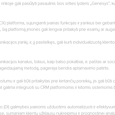
nkoje gali pasiūlyti pasaulinis šios srities lyderis „Genesys“, k
CX) platforma, sujungianti įvairias funkcijas ir įrankius bei gebanti
 šią platformą įmonės gali lengvai pritaikyti prie esamų ar auga
ijos įrankį, ir, jį pasitelkęs, gali kurti individualizuotą kliento 
ikacijos kanalus, tokius, kaip balso pokalbiai, e. paštas ar sociali
ageidaujamą metodą, pagerėja bendra aptarnavimo patirtis.
umu ir gali būti pritaikytas prie kintančių poreikių, jis gali būti
t galima integruoti su CRM platformomis ir kitomis sistemomis be
kto (DI) galimybes įvairioms užduotims automatizuoti ir efektyvum
, sumaniam klientų užklausų nukreipimui ir prognostinei analizei