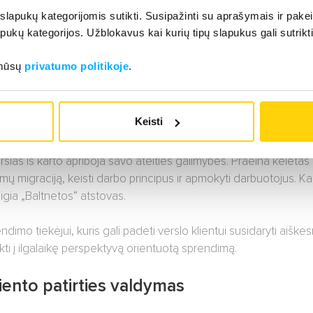
pasiūlyti? Kaip tai padės pritraukti naujų klientų? Kaip prisitai
 slapukų kategorijomis sutikti. Susipažinti su aprašymais ir pakei
pukų kategorijos. Užblokavus kai kurių tipų slapukus gali sutrikt
likti kasdienes užduotis? Ar turėsime pakankamai lankstumo pa
 mūsų
privatumo politikoje
.
lėja, o tai lemia ir išaugusius vartotojų lūkesčius. Pavyzdžiui, š
as analizuojamas įvairiose srityse, įskaitant ir klientų aptarna
Keisti
aryti ilgalaikiu požiūriu sėkmingą investiciją.
rslas iš karto apriboja savo ateities galimybes. Praeina keletas
temų migraciją, keisti darbo principus ir apmokyti darbuotojus. Kai
teigia „Baltnetos“ atstovas.
imo tiekėjui, kuris gali padėti verslo klientui susidaryti aiškes
rinkti į ilgalaikę perspektyvą orientuotą sprendimą.
iento patirties valdymas