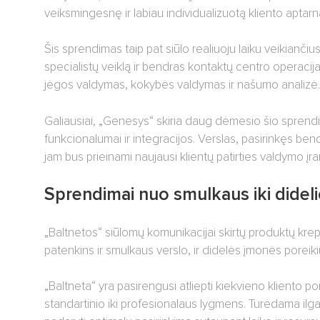
veiksmingesnę ir labiau individualizuotą kliento aptarna
Šis sprendimas taip pat siūlo realiuoju laiku veikiančiu
specialistų veiklą ir bendras kontaktų centro operacij
jėgos valdymas, kokybės valdymas ir našumo analizė.
Galiausiai, „Genesys“ skiria daug dėmesio šio sprendimo
funkcionalumai ir integracijos. Verslas, pasirinkęs ben
jam bus prieinami naujausi klientų patirties valdymo įrank
Sprendimai nuo smulkaus iki dideli
„Baltnetos“ siūlomų komunikacijai skirtų produktų krep
patenkins ir smulkaus verslo, ir didelės įmonės poreiki
„Baltneta“ yra pasirengusi atliepti kiekvieno kliento po
standartinio iki profesionalaus lygmens. Turėdama ilgame