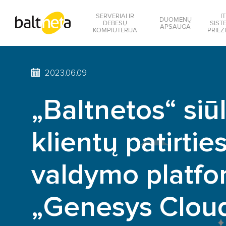
SERVERIAI IR
IT
DUOMENŲ
DEBESŲ
SIST
APSAUGA
KOMPIUTERIJA
PRIEŽ
2023.06.09
„Baltnetos“ si
klientų patirtie
valdymo platf
„Genesys Clou