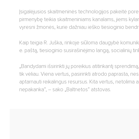
Įsigalėjusios skaitmeninės technologijos pakeitė porei
pirmenybę teikia skaitmeniniams kanalams, jiems kylan
vyresni žmonės, kurie dažniau ieško tiesioginio bend
Kaip teigia R. Juška, rinkoje siūloma daugybė komunik
e. paštą, tiesioginio susirašinėjimo langą, socialinių t
„Bandydami išsirinkti jų poreikius atitinkantį sprendim
tik vėliau. Viena vertus, pasirinkti atrodo paprasta, nes
aptarnauti reikalingus resursus. Kita vertus, netolima at
nepakanka“, – sako „Baltnetos“ atstovas.