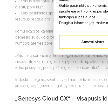
Kokius alternatyvius komunikacijos kanalus galėsime 
Galite pasirinkti, su kuriomis
klientų poreikių?
spustelėję ant konkrečios sla
Kaip pasirinktas sprendimas padės darbuotojams at
funkcijos ir paslaugos.
resursus reaguojant į poreikį?
Daugiau informacijos rasite
Komunikacijos kanalai ir būdai sparčiai keičiasi ir tobu
dėmesio sulaukia dirbtinis intelektas, kurio panaudojim
Atmesti visus
numatyti ateities poreikius yra esminis, jei siekiama pad
„Pasirinkę sprendimą, kuris negali būti tobulinamas, ve
investuoti laiką ir pinigus į naują sprendimą, atlikti sis
reikia prisivyti ir į priekį pažengusius konkurentus“, – 
R. Juškos teigimu, svarbus vaidmuo tenka ir tokio sprend
procesų viziją, įsivertinti galimybes ir rizikas, bei pasi
„Genesys Cloud CX“ – visapusis kl