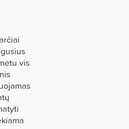
arčiai
augusius
metu vis
nis
zuojamas
ntų
atyti
iekiama