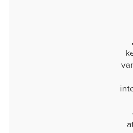
ke
var
int
a