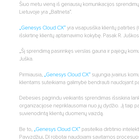
Šiuo metu vieną iš geriausių komunikacijos sprendimų ri
Lietuvoje yra „Baltneta“.
„Genesys Cloud CX“
yra visapusiška klientų patirties (
išskirtinę klientų aptarnavimo kokybę. Pasak R. Juškos,
„Šį sprendimą pasirinkęs verslas gauna ir pajėgų komunikac
Juška.
Pirmiausia,
„Genesys Cloud CX“
sujungia įvairius komun
klientams suteikiama galimybė bendrauti naudojant p
Debesies pagrindu veikiantis sprendimas išsiskiria lankst
organizacijose nepriklausomai nuo jų dydžio. Jį taip pa
suvienodintą klientų duomenų vaizdą.
Be to,
„Genesys Cloud CX“
pasitelkia dirbtinio intele
Pavyzdžiui, DI robotai naudojami savitarnos procesuose