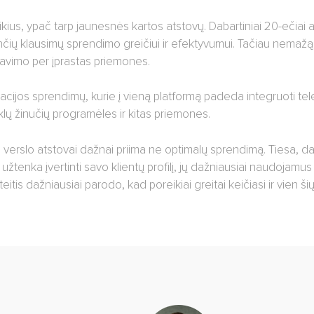
kius, ypač tarp jaunesnės kartos atstovų. Dabartiniai 20-ečiai a
čių klausimų sprendimo greičiui ir efektyvumui. Tačiau nemažą d
ravimo per įprastas priemones.
acijos sprendimų, kurie į vieną platformą padeda integruoti t
inklų žinučių programėles ir kitas priemones.
ą, verslo atstovai dažnai priima ne optimalų sprendimą. Tiesa, da
 užtenka įvertinti savo klientų profilį, jų dažniausiai naudojamus
eitis dažniausiai parodo, kad poreikiai greitai keičiasi ir vien šių