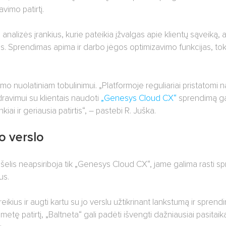
vimo patirtį.
s analizės įrankius, kurie pateikia įžvalgas apie klientų sąveiką,
as. Sprendimas apima ir darbo jėgos optimizavimo funkcijas, tok
 nuolatiniam tobulinimui. „Platformoje reguliariai pristatomi na
dravimui su klientais naudoti
„Genesys Cloud CX“
sprendimą gali
iai ir geriausia patirtis“, – pastebi R. Juška.
o verslo
šelis neapsiriboja tik „Genesys Cloud CX“, jame galima rasti s
us.
reikius ir augti kartu su jo verslu užtikrinant lankstumą ir spren
tę patirtį, „Baltneta“ gali padėti išvengti dažniausiai pasitaika