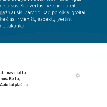
resursus. Kita vertus, netolima ateitis
dažniausiai parodo, kad poreikiai greitai
keičiasi ir vien šių aspektų įvertinti
nepakanka
aptarnavimui to
imus. Be to,
Apie tai plačiau