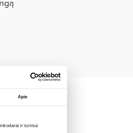
ingą
Apie
teitį, pavyzdžiui:
kodarai ir turiniui