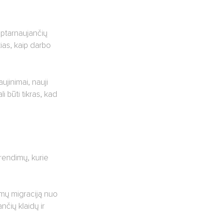
 aptarnaujančių
ias, kaip darbo
ujinimai, nauji
 būti tikras, kad
prendimų, kurie
dimų migraciją nuo
nčių klaidų ir