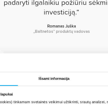
padaryti ilgalaikiu požiūriu sėkm
investiciją.“
Romanas Juška
„Baltnetos“ produktų vadovas
duoti
Išsami informacija
mos poreikį verslui gali padėti klausimai, kurie yra orientuoti į a
slapukai
kies) tinkamam svetainės veikimui užtikrinti, srautų analizei, rin
tai ateityje?