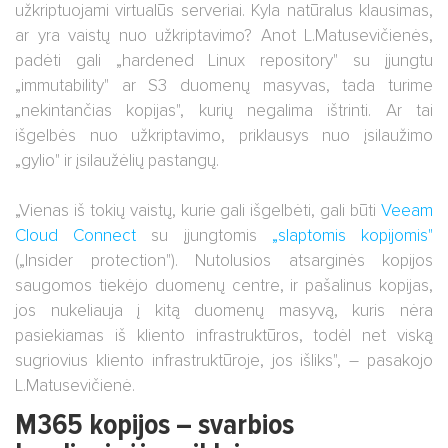
užkriptuojami virtualūs serveriai. Kyla natūralus klausimas,
ar yra vaistų nuo užkriptavimo? Anot L.Matusevičienės,
padėti gali „hardened Linux repository" su įjungtu
„immutability" ar S3 duomenų masyvas, tada turime
„nekintančias kopijas", kurių negalima ištrinti. Ar tai
išgelbės nuo užkriptavimo, priklausys nuo įsilaužimo
„gylio" ir įsilaužėlių pastangų.
„Vienas iš tokių vaistų, kurie gali išgelbėti, gali būti
Veeam
Cloud Connect
su įjungtomis
„slaptomis kopijomis"
(„Insider protection"). Nutolusios atsarginės kopijos
saugomos tiekėjo duomenų centre, ir pašalinus kopijas,
jos nukeliauja į kitą duomenų masyvą, kuris nėra
pasiekiamas iš kliento infrastruktūros, todėl net viską
sugriovius kliento infrastruktūroje, jos išliks", – pasakojo
L.Matusevičienė.
M365 kopijos – svarbios