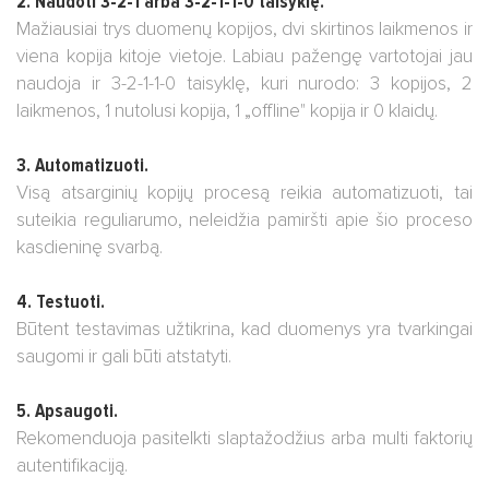
2. Naudoti 3-2-1 arba 3-2-1-1-0 taisyklę.
Mažiausiai trys duomenų kopijos, dvi skirtinos laikmenos ir
viena kopija kitoje vietoje.
Labiau pažengę vartotojai jau
naudoja ir 3-2-1-1-0 taisyklę, kuri nurodo: 3 kopijos, 2
laikmenos, 1 nutolusi kopija, 1 „offline" kopija ir 0 klaidų.
3. Automatizuoti.
Visą atsarginių kopijų procesą reikia automatizuoti, tai
suteikia reguliarumo, neleidžia pamiršti apie šio proceso
kasdieninę svarbą.
4. Testuoti.
Būtent testavimas užtikrina, kad duomenys yra tvarkingai
saugomi ir gali būti atstatyti.
5. Apsaugoti.
Rekomenduoja pasitelkti slaptažodžius arba multi faktorių
autentifikaciją.