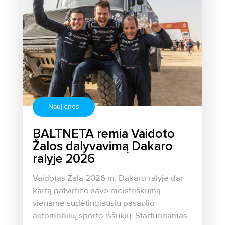
Naujienos
BALTNETA remia Vaidoto
Žalos dalyvavimą Dakaro
ralyje 2026
Vaidotas Žala 2026 m. Dakaro ralyje dar
kartą patvirtino savo meistriškumą
viename sudėtingiausių pasaulio
automobilių sporto iššūkių. Startuodamas