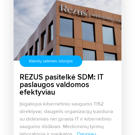
Klientų sėkmės istorijos
REZUS pasitelkė SDM: IT
paslaugos valdomos
efektyviau
Įsigaliojus kibernetinio saugumo TIS2
direktyvai, daugelis organizacijų susiduria
su didesniais nei įprasta IT ir kibernetinio
saugumo iššūkiais. Medicininių tyrimų
laboratorija ir sveikatos...
Daugiau