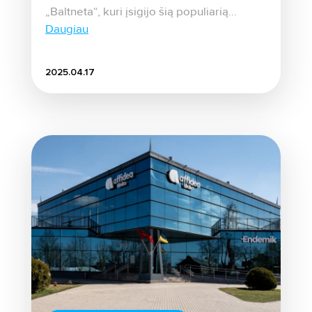
„Baltneta“, kuri įsigijo šią populiarią...
Daugiau
2025.04.17