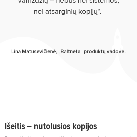
vamzdžių – nebus nei sistemos,
nei atsarginių kopijų“.
Lina Matusevičienė, „Baltneta“ produktų vadovė.
Išeitis – nutolusios kopijos