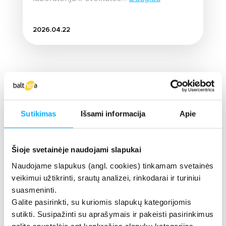
2026.04.22
Sutikimas
Išsami informacija
Apie
Šioje svetainėje naudojami slapukai
Naudojame slapukus (angl. cookies) tinkamam svetainės
veikimui užtikrinti, srautų analizei, rinkodarai ir turiniui
suasmeninti.
Galite pasirinkti, su kuriomis slapukų kategorijomis
Ekspertinė įžvalga
sutikti. Susipažinti su aprašymais ir pakeisti pasirinkimus
galite spustelėję ant konkrečios slapukų kategorijos.