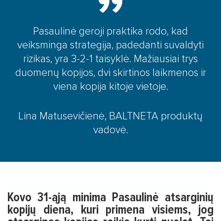
SOC (Saugumo operacijų centras)
Turinio transliavimo tinklas (CDN)
Pasaulinė geroji praktika rodo, kad
CyberLearn platforma
veiksminga strategija, padedanti suvaldyti
rizikas, yra 3-2-1 taisyklė. Mažiausiai trys
duomenų kopijos, dvi skirtinos laikmenos ir
viena kopija kitoje vietoje.
Lina Matusevičienė, BALTNETA produktų
vadovė.
Kovo 31-ąją minima Pasaulinė atsarginių
kopijų diena, kuri primena visiems, jog