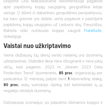
Ekspertė Lina Matusevičienė rekomenduoja pagalvoti
apie papildomų kopijų saugojimą geografiškai kitoje
vietoje. O žiūrint iš dabartinės geopolitinės perspektyvos,
kai karo grėsmė yra didelė, verta pagalvoti ir pasirūpinti
papildomų kopijų saugojimu už Lietuvos ribų. Pavyzdžiui,
Balneta siūlo nutolusias kopijas saugoti
Frankfurte
,
Vokietijoje.
Vaistai nuo užkriptavimo
Viena didžiausių šių dienų verslo nelaimių yra duomenų
užkriptavimas. Statistika tikrai nėra džiuginanti ir nėra jokių
vilčių, kad pagerės. 2023 m. „Veeam 2023 Data
Protection Trend" duomenimis,
85 proc
. organizacijų per
paskutinius 12 mėnesių patyrė bent
1
kibernetinę ataką,
80 proc.
aukų sumokėjo išpirką, bet ketvirtadalis ių jų
negalėjo atstatyti duomenų.
Dažniausias scenarijus: po įsilaužimo ištrinamos kopijos ir