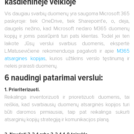
kasdieninėje veikloje
Vis daugiau svarbių duomenų yra saugoma Microsoft 365
paskyroje: tiek OneDrive, tiek Sharepoint'e, o, deja,
daugelis nežino, kad Microsoft nedaro M365 duomenų
kopijų ir jomis pasirūpinti turi pats klientas. Todėl jei ten
laikote Jūsų verslui svarbius duomenis, ekspertė
L.Matusevičienė rekomenduoja pagalvoti ir apie
M365
atsargines kopijas
, kurios užtikrins verslo tęstinumą ir
neleis prarasti duomenų.
6 naudingi patarimai verslui:
1. Prioriterizuoti.
Reikalinga inventorizuoti ir prioretizuoti duomenis, tai
reiškia, kad svarbiausių duomenų atsarginės kopijos turi
būti daromos pirmiausiai, taip pat reikalinga sukurti
atsarginių kopijų strategiją ir komunikacijos planą.