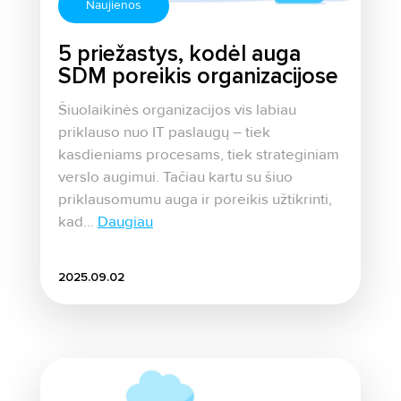
Naujienos
5 priežastys, kodėl auga
SDM poreikis organizacijose
Šiuolaikinės organizacijos vis labiau
priklauso nuo IT paslaugų – tiek
kasdieniams procesams, tiek strateginiam
verslo augimui. Tačiau kartu su šiuo
priklausomumu auga ir poreikis užtikrinti,
kad...
Daugiau
2025.09.02