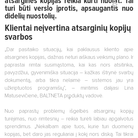
atsargines kopijas reikia kurti nuolat. Tai
turi būti verslo įprotis, apsaugantis nuo
didelių nuostolių.
Klientai neįvertina atsarginių kopijų
svarbos
„Dar pasitaiko situacijų, kai paklausus kliento apie
atsargines kopijas, dažnas neturi aiškaus veiksmų plano. Ir
paprastai rimtai susimąstoma, kai kas nors atsitinka,
pavyzdžiui, gyvenimiška situacija – kažkas ištrynė svarbų
dokumentą, arba tikra nelaimė – sistemos jau yra
užkriptuotos programišių", – mintimis dalijasi Lina
Matusevičienė, BALTNETA produktų vadovė.
Nuo paprastų problemų išgelbės atsarginių kopijų
turėjimas, nuo rimtesnių – reikia turėti labiau apgalvotus
sprendimus. „Nekalbam apie tuos, kurie turi duomenų
kopijas, bet daro jas reguliariai į kokį nors diską. Tai tikrai