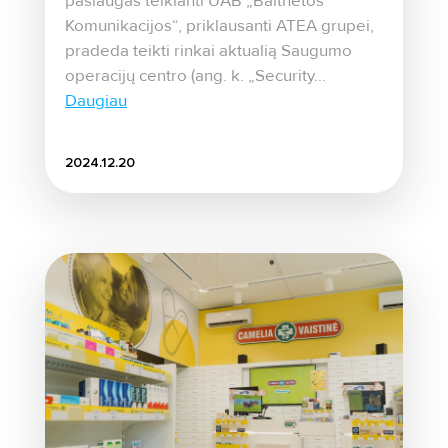
paslaugas teikianti UAB „Baltnetos
Komunikacijos“, priklausanti ATEA grupei,
pradeda teikti rinkai aktualią Saugumo
operacijų centro (ang. k. „Security...
Daugiau
2024.12.20