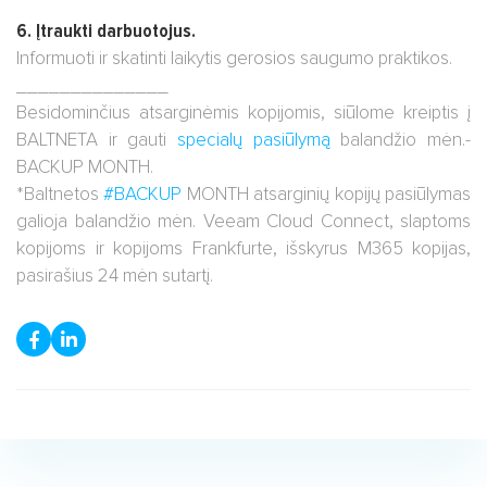
6. Įtraukti darbuotojus.
Informuoti ir skatinti laikytis gerosios saugumo praktikos.
______________
Besidominčius atsarginėmis kopijomis, siūlome kreiptis į
BALTNETA ir gauti
specialų pasiūlymą
balandžio mėn.-
BACKUP MONTH.
*Baltnetos
#BACKUP
MONTH atsarginių kopijų pasiūlymas
galioja balandžio mėn. Veeam Cloud Connect, slaptoms
kopijoms ir kopijoms Frankfurte, išskyrus M365 kopijas,
pasirašius 24 mėn sutartį.