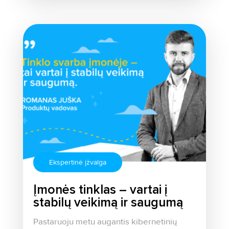
Ekspertinė įžvalga
Įmonės tinklas – vartai į
stabilų veikimą ir saugumą
Pastaruoju metu augantis kibernetinių