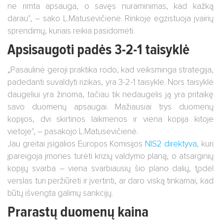
ne rimta apsauga, o savęs nuraminimas, kad kažką
darau", – sako L.Matusevičienė. Rinkoje egzistuoja įvairių
sprendimų, kuriais reikia pasidomėti.
Apsisaugoti padės 3-2-1 taisyklė
„Pasaulinė geroji praktika rodo, kad veiksminga strategija,
padedanti suvaldyti rizikas, yra 3-2-1 taisyklė. Nors taisyklė
daugeliui yra žinoma, tačiau tik nedaugelis ją yra pritaikę
savo duomenų apsaugai. Mažiausiai trys duomenų
kopijos, dvi skirtinos laikmenos ir viena kopija kitoje
vietoje", – pasakojo L.Matusevičienė.
Jau greitai įsigalios Europos Komisijos
NIS2 direktyva
, kuri
įpareigoja įmones turėti krizių valdymo planą, o atsarginių
kopijų svarba – viena svarbiausių šio plano dalių, todėl
verslas turi peržiūrėti ir įvertinti, ar daro viską tinkamai, kad
būtų išvengta galimų sankcijų.
Prarastų duomenų kaina