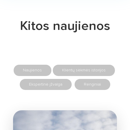
Kitos naujienos
Naujienos
Klientų sėkmės istorijos
Ekspertinė įžvalga
Renginiai