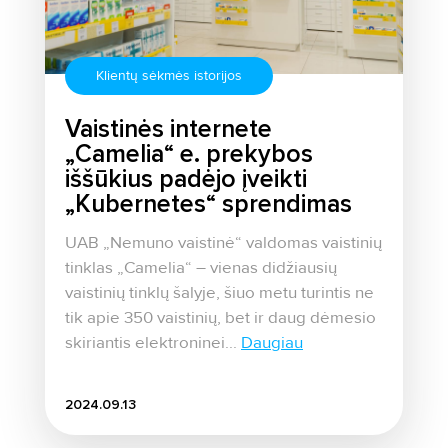
Klientų sėkmės istorijos
Vaistinės internete
„Camelia“ e. prekybos
iššūkius padėjo įveikti
„Kubernetes“ sprendimas
UAB „Nemuno vaistinė“ valdomas vaistinių
tinklas „Camelia“ – vienas didžiausių
vaistinių tinklų šalyje, šiuo metu turintis ne
tik apie 350 vaistinių, bet ir daug dėmesio
skiriantis elektroninei...
Daugiau
2024.09.13