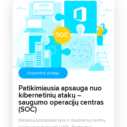
Ekspertinė įžvalga
Patikimiausia apsauga nuo
kibernetinių atakų –
saugumo operacijų centras
(SOC)
Debesų kompiuterijos ir duomenų centrų