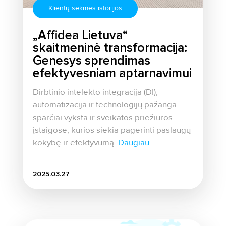
Klientų sėkmės istorijos
„Affidea Lietuva“
skaitmeninė transformacija:
Genesys sprendimas
efektyvesniam aptarnavimui
Dirbtinio intelekto integracija (DI),
automatizacija ir technologijų pažanga
sparčiai vyksta ir sveikatos priežiūros
įstaigose, kurios siekia pagerinti paslaugų
kokybę ir efektyvumą.
Daugiau
2025.03.27