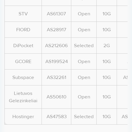
STV
AS61307
Open
10G
FIORD
AS28917
Open
10G
A
DiPocket
AS212606
Selected
2G
A
GCORE
AS199524
Open
10G
A
Subspace
AS32261
Open
10G
AS-
Lietuvos
AS50610
Open
10G
Gelezinkeliai
Hostinger
AS47583
Selected
10G
AS-