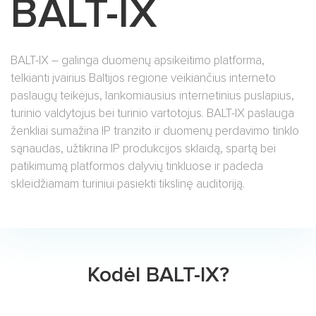
BALT-IX
SOC (Saugumo operacijų centras)
Tarptautiniai sujungimai
CyberLearn platforma
BALT-IX – galinga duomenų apsikeitimo platforma,
WiFi sprendimai
telkianti įvairius Baltijos regione veikiančius interneto
paslaugų teikėjus, lankomiausius internetinius puslapius,
BALT-IX
turinio valdytojus bei turinio vartotojus. BALT-IX paslauga
ženkliai sumažina IP tranzito ir duomenų perdavimo tinklo
Turinio transliavimo tinklas (CDN)
sąnaudas, užtikrina IP produkcijos sklaidą, spartą bei
Klientų sėkmės istorijos
patikimumą platformos dalyvių tinkluose ir padeda
skleidžiamam turiniui pasiekti tikslinę auditoriją.
Ekspertinė įžvalga
Renginiai
Kodėl BALT-IX?