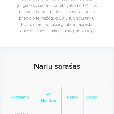
jungimo su šimtais kontaktų atskirai. BALT-IX
maršrutų serveriai suteikia jums tiesioginę
prieigą prie maždaug 80% sujungtų tinklų.
Be to, esant poreikiui greitai ir paprastai
galėsite išplėsti turimą sujungimo kanalą.
Narių sąrašas
AS
ISP Name
Policy
Speed
Number