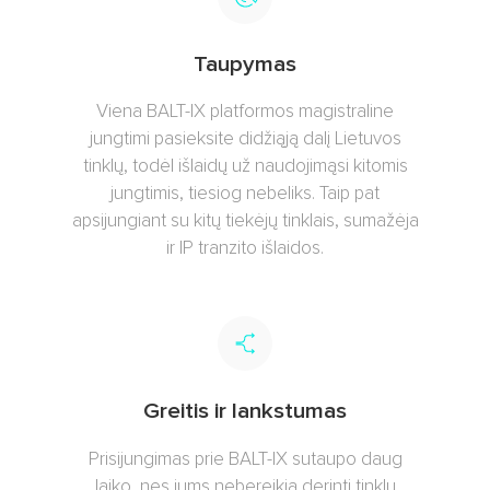
Taupymas
Viena BALT-IX platformos magistraline
jungtimi pasieksite didžiąją dalį Lietuvos
tinklų, todėl išlaidų už naudojimąsi kitomis
jungtimis, tiesiog nebeliks. Taip pat
apsijungiant su kitų tiekėjų tinklais, sumažėja
ir IP tranzito išlaidos.
Greitis ir lankstumas
Prisijungimas prie BALT-IX sutaupo daug
laiko, nes jums nebereikia derinti tinklų