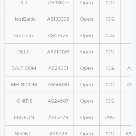
KLI
AS43627
Open
10G
HostBaltic
AS133398
Open
10G
A
Franmax
AS47929
Open
10G
A
DELFI
AS210126
Open
10G
A
BALTICOM
AS24651
Open
10G
AS
MELBICOM
AS56630
Open
10G
AS-
IGNITIS
AS24607
Open
10G
A
EKOFON
AS62179
Open
20G
INFONET
AS8728
Open
10G
AS-