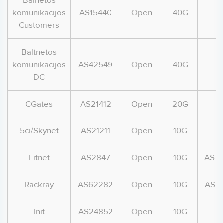
Balnetos
komunikacijos
AS15440
Open
40G
Customers
Baltnetos
komunikacijos
AS42549
Open
40G
DC
CGates
AS21412
Open
20G
5ci/Skynet
AS21211
Open
10G
A
Litnet
AS2847
Open
10G
AS-L
Rackray
AS62282
Open
10G
AS-
Init
AS24852
Open
10G
A