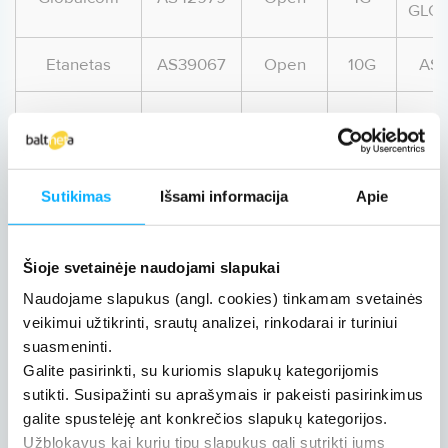
GLO
Etanetas
AS39067
Open
10G
AS-
Zaibas
AS56847
Open
10G
A
Micronet
AS49602
Open
10G
A
Sutikimas
Išsami informacija
Apie
Kvartalas
AS202085
Open
10G
A
Šioje svetainėje naudojami slapukai
Progmera
AS202725
Open
10G
A
Naudojame slapukus (angl. cookies) tinkamam svetainės
veikimui užtikrinti, srautų analizei, rinkodarai ir turiniui
Bitosis
AS44246
Open
10G
suasmeninti.
Galite pasirinkti, su kuriomis slapukų kategorijomis
Magnetukas
AS41228
Open
10G
sutikti. Susipažinti su aprašymais ir pakeisti pasirinkimus
galite spustelėję ant konkrečios slapukų kategorijos.
Užblokavus kai kurių tipų slapukus gali sutrikti jums