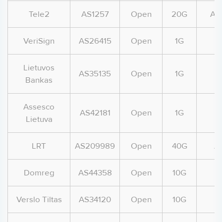
Tele2
AS1257
Open
20G
AS
VeriSign
AS26415
Open
1G
A
Lietuvos
AS35135
Open
1G
Bankas
Assesco
AS42181
Open
1G
Lietuva
LRT
AS209989
Open
40G
A
Domreg
AS44358
Open
10G
Verslo Tiltas
AS34120
Open
10G