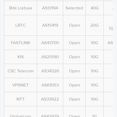
Bitė Lietuva
AS13194
Selected
40G
AS
LRTC
AS15419
Open
20G
TEL
FASTLINK
AS43700
Open
10G
AS-F
KIS
AS25190
Open
10G
CSC Telecom
AS34326
Open
10G
A
VPSNET
AS61053
Open
10G
NTT
AS33922
Open
10G
A
Globalcom
AS42979
Open
1G