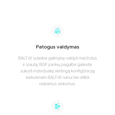
Patogus valdymas
BALT-IX suteikia galimybę valdyti maršrutus
ir srautą. BGP įrankių pagalba galėsite
sukurti individualią skirtingą konfigūraciją
kiekvienam BALT-IX nariui bei atlikti
reikiamus veiksmus.